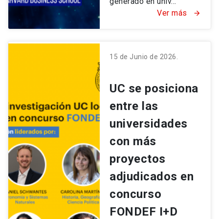
generado en univ...
Ver más
arrow_forward
15 de Junio de 2026.
UC se posiciona
entre las
universidades
con más
proyectos
adjudicados en
concurso
FONDEF I+D