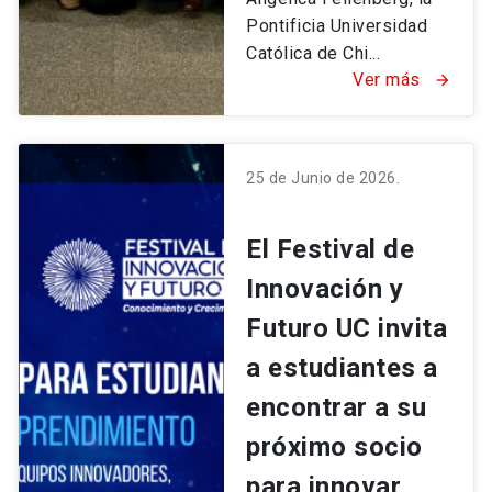
Pontificia Universidad
Católica de Chi...
Ver más
arrow_forward
25 de Junio de 2026.
El Festival de
Innovación y
Futuro UC invita
a estudiantes a
encontrar a su
próximo socio
para innovar