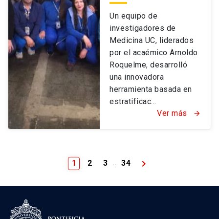
Un equipo de
investigadores de
Medicina UC, liderados
por el acaémico Arnoldo
Roquelme, desarrolló
una innovadora
herramienta basada en
estratificac...
Ver más
arrow_forward
keyboard_arrow_right
…
1
2
3
34