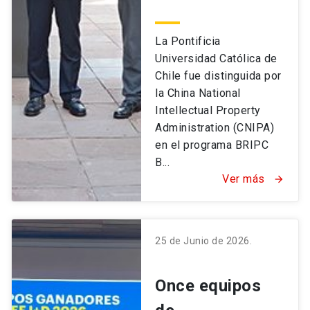
La Pontificia
Universidad Católica de
Chile fue distinguida por
la China National
Intellectual Property
Administration (CNIPA)
en el programa BRIPC
B...
Ver más
arrow_forward
25 de Junio de 2026.
Once equipos