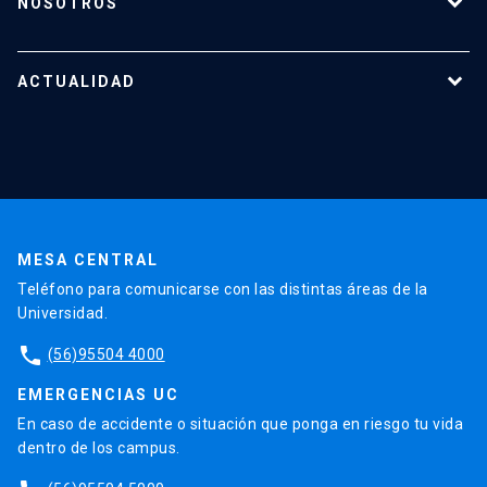
NOSOTROS
Reportes y Reglamentos
Quiénes somos
Tecnologías destacadas
Nuestro equipo
ACTUALIDAD
Cursos y capacitaciones
Noticias
Agenda
En la prensa
Testimonios
MESA CENTRAL
Teléfono para comunicarse con las distintas áreas de la
Universidad.
phone
(56)95504 4000
EMERGENCIAS UC
En caso de accidente o situación que ponga en riesgo tu vida
dentro de los campus.