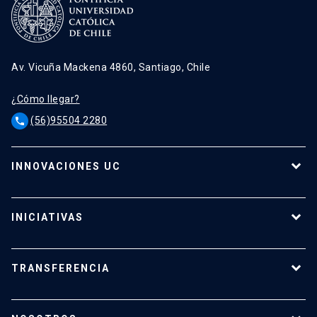
Av. Vicuña Mackena 4860, Santiago, Chile
¿Cómo llegar?
(56)95504 2280
phone
INNOVACIONES UC
Tecnologías
Oferta para empresas
INICIATIVAS
Tecnologías destacadas
Calendario de Concursos
Apoyo a investigadores
TRANSFERENCIA
¿Cómo transferir?
¿Cómo proteger mi investigación?