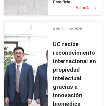
Pontificia...
Ver más
arrow_forward
3 de Julio de 2026.
UC recibe
reconocimiento
internacional en
propiedad
intelectual
gracias a
innovación
biomédica