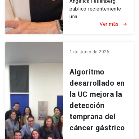
Angélica Fellenberg,
publicó recientemente
una...
Ver más
arrow_forward
1 de Junio de 2026.
Algoritmo
desarrollado en
la UC mejora la
detección
temprana del
cáncer gástrico