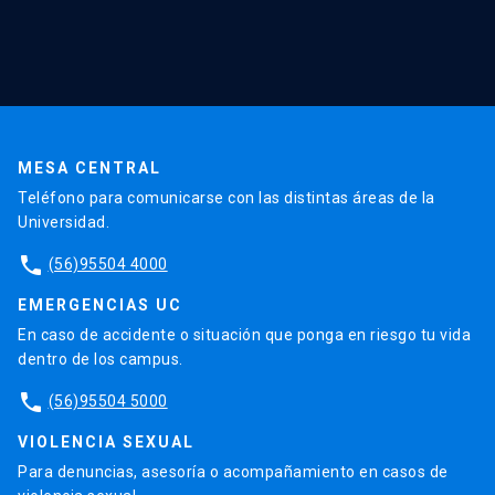
Cursos y capacitaciones
Noticias
Agenda
En la prensa
Testimonios
MESA CENTRAL
Teléfono para comunicarse con las distintas áreas de la
Universidad.
phone
(56)95504 4000
EMERGENCIAS UC
En caso de accidente o situación que ponga en riesgo tu vida
dentro de los campus.
phone
(56)95504 5000
VIOLENCIA SEXUAL
Para denuncias, asesoría o acompañamiento en casos de