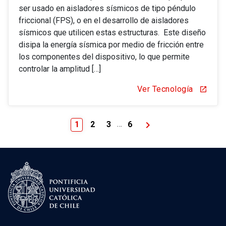
ser usado en aisladores sísmicos de tipo péndulo
friccional (FPS), o en el desarrollo de aisladores
sísmicos que utilicen estas estructuras. Este diseño
disipa la energía sísmica por medio de fricción entre
los componentes del dispositivo, lo que permite
controlar la amplitud […]
Ver Tecnología
open_in_new
keyboard_arrow_right
…
1
2
3
6