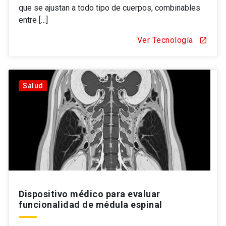
que se ajustan a todo tipo de cuerpos, combinables
entre […]
Ver Tecnología
open_in_new
Salud
Dispositivo médico para evaluar
funcionalidad de médula espinal