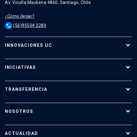
Av. Vicuña Mackena 4860, Santiago, Chile
¿Cómo llegar?
(56)95504 2280
phone
INNOVACIONES UC
Tecnologías
Oferta para empresas
INICIATIVAS
Tecnologías destacadas
Calendario de Concursos
Apoyo a investigadores
TRANSFERENCIA
¿Cómo transferir?
¿Cómo proteger mi investigación?
NOSOTROS
Reportes y Reglamentos
Quiénes somos
Tecnologías destacadas
Nuestro equipo
ACTUALIDAD