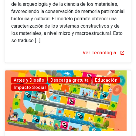
de la arqueología y de la ciencia de los materiales,
favoreciendo la conservación de memoria patrimonial
histórica y cultural. El modelo permite obtener una
caracterización de los sistemas constructivos y de
los materiales, a nivel micro y macroestructural. Esto
se traduce […]
Ver Tecnología
open_in_new
Artes y Diseño
Descarga gratuita
Educación
Impacto Social