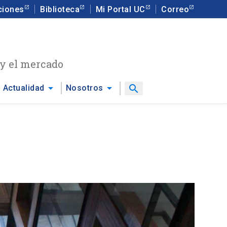
ciones
Biblioteca
Mi Portal UC
Correo
 y el mercado
arrow_drop_down
arrow_drop_down
search
Actualidad
Nosotros