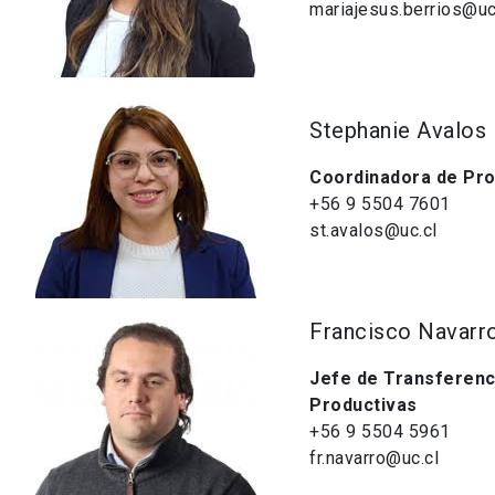
mariajesus.berrios@uc
Stephanie Avalos
Coordinadora de Pro
+56 9 5504 7601
st.avalos@uc.cl
Francisco Navarr
Jefe de Transferenci
Productivas
+56 9 5504 5961
fr.navarro@uc.cl