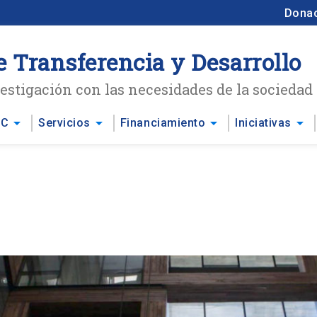
Dona
e Transferencia y Desarrollo
stigación con las necesidades de la sociedad
arrow_drop_down
arrow_drop_down
arrow_drop_down
arrow_drop_down
UC
Servicios
Financiamiento
Iniciativas