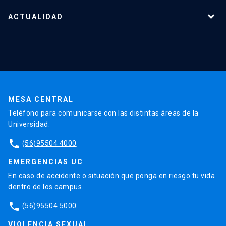
Tecnologías destacadas
Nuestro equipo
ACTUALIDAD
Cursos y capacitaciones
Noticias
Agenda
En la prensa
Testimonios
MESA CENTRAL
Teléfono para comunicarse con las distintas áreas de la
Universidad.
phone
(56)95504 4000
EMERGENCIAS UC
En caso de accidente o situación que ponga en riesgo tu vida
dentro de los campus.
phone
(56)95504 5000
VIOLENCIA SEXUAL