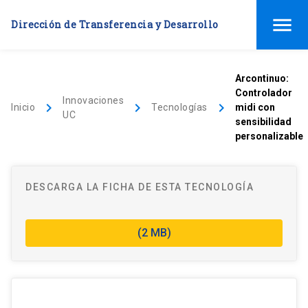
menu
Dirección de Transferencia y Desarrollo
Arcontinuo:
Controlador
Innovaciones
keyboard_arrow_right
keyboard_arrow_right
keyboard_arrow_right
Inicio
Tecnologías
midi con
UC
sensibilidad
personalizable
DESCARGA LA FICHA DE ESTA TECNOLOGÍA
(2 MB)