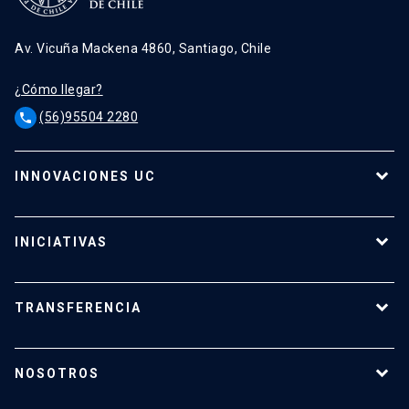
Av. Vicuña Mackena 4860, Santiago, Chile
¿Cómo llegar?
(56)95504 2280
phone
INNOVACIONES UC
Tecnologías
Oferta para empresas
INICIATIVAS
Tecnologías destacadas
Calendario de Concursos
Apoyo a investigadores
TRANSFERENCIA
¿Cómo transferir?
¿Cómo proteger mi investigación?
NOSOTROS
Reportes y Reglamentos
Quiénes somos