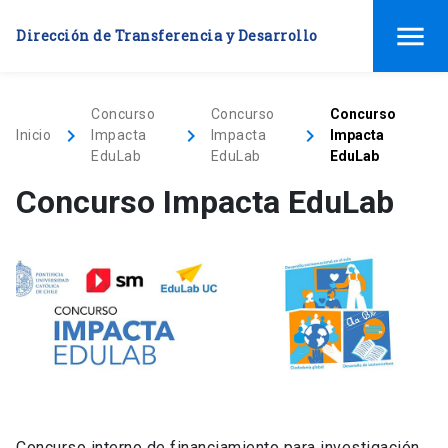
menu
Dirección de Transferencia y Desarrollo
Concurso
Concurso
Concurso
keyboard_arrow_right
keyboard_arrow_right
keyboard_arrow_right
Inicio
Impacta
Impacta
Impacta
EduLab
EduLab
EduLab
Concurso Impacta EduLab
Concurso interno de financiamiento para investigación