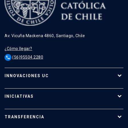
Av. Vicuña Mackena 4860, Santiago, Chile
¿Cómo llegar?
(56)95504 2280
phone
INNOVACIONES UC
Tecnologías
Oferta para empresas
INICIATIVAS
Tecnologías destacadas
Calendario de Concursos
Apoyo a investigadores
TRANSFERENCIA
¿Cómo transferir?