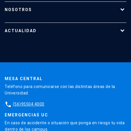
¿Cómo proteger mi investigación?
NOSOTROS
Reportes y Reglamentos
Quiénes somos
Tecnologías destacadas
Nuestro equipo
ACTUALIDAD
Cursos y capacitaciones
Noticias
Agenda
En la prensa
Testimonios
MESA CENTRAL
Teléfono para comunicarse con las distintas áreas de la
Universidad.
phone
(56)95504 4000
EMERGENCIAS UC
En caso de accidente o situación que ponga en riesgo tu vida
dentro de los campus.