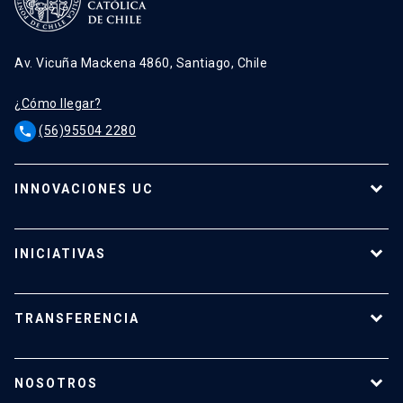
Av. Vicuña Mackena 4860, Santiago, Chile
¿Cómo llegar?
(56)95504 2280
phone
INNOVACIONES UC
Tecnologías
Oferta para empresas
INICIATIVAS
Tecnologías destacadas
Calendario de Concursos
Apoyo a investigadores
TRANSFERENCIA
¿Cómo transferir?
¿Cómo proteger mi investigación?
NOSOTROS