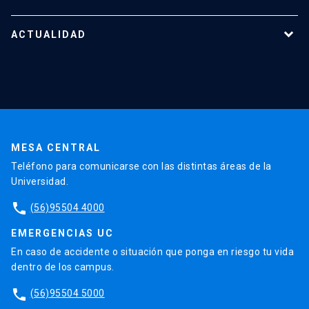
Reportes y Reglamentos
Quiénes somos
Tecnologías destacadas
Nuestro equipo
ACTUALIDAD
Cursos y capacitaciones
Noticias
Agenda
En la prensa
Testimonios
MESA CENTRAL
Teléfono para comunicarse con las distintas áreas de la
Universidad.
phone
(56)95504 4000
EMERGENCIAS UC
En caso de accidente o situación que ponga en riesgo tu vida
dentro de los campus.
phone
(56)95504 5000