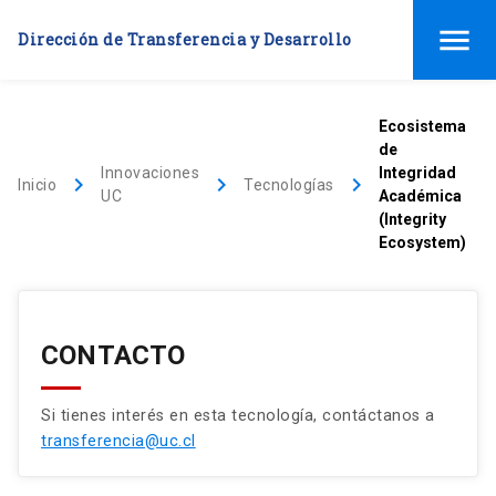
menu
Dirección de Transferencia y Desarrollo
Ecosistema
de
Innovaciones
Integridad
keyboard_arrow_right
keyboard_arrow_right
keyboard_arrow_right
Inicio
Tecnologías
UC
Académica
(Integrity
Ecosystem)
CONTACTO
Si tienes interés en esta tecnología, contáctanos a
transferencia@uc.cl