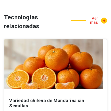
Tecnologías
Ver
arrow_forward
más
relacionadas
Variedad chilena de Mandarina sin
Semillas