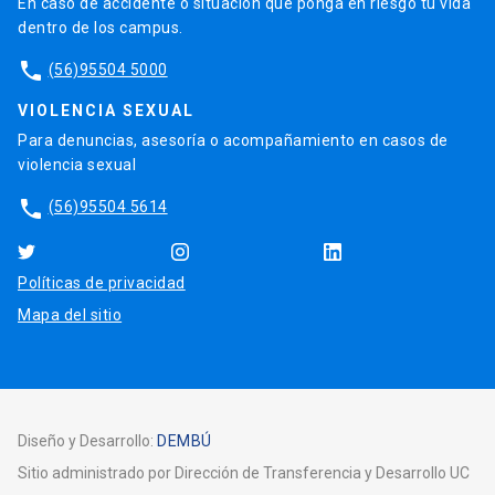
En caso de accidente o situación que ponga en riesgo tu vida
dentro de los campus.
phone
(56)95504 5000
VIOLENCIA SEXUAL
Para denuncias, asesoría o acompañamiento en casos de
violencia sexual
phone
(56)95504 5614
Políticas de privacidad
Mapa del sitio
Diseño y Desarrollo:
DEMBÚ
Sitio administrado por Dirección de Transferencia y Desarrollo UC