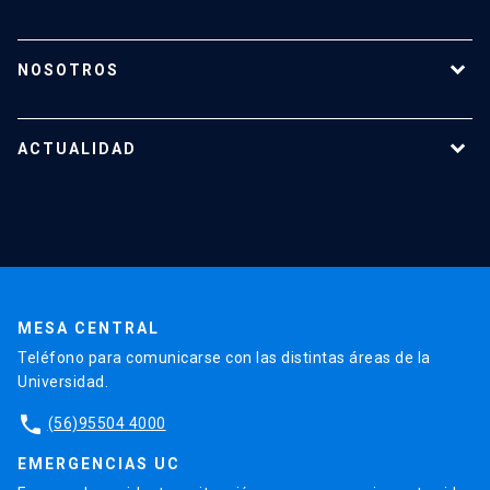
¿Cómo transferir?
¿Cómo proteger mi investigación?
NOSOTROS
Reportes y Reglamentos
Quiénes somos
Tecnologías destacadas
Nuestro equipo
ACTUALIDAD
Cursos y capacitaciones
Noticias
Agenda
En la prensa
Testimonios
MESA CENTRAL
Teléfono para comunicarse con las distintas áreas de la
Universidad.
phone
(56)95504 4000
EMERGENCIAS UC