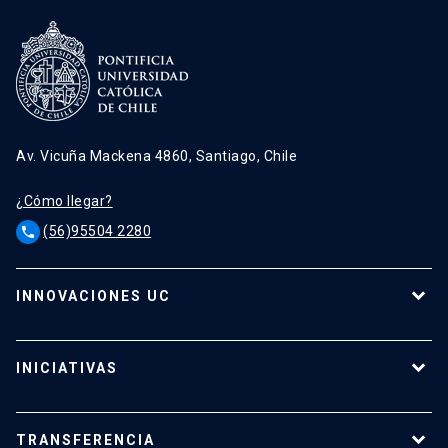
Av. Vicuña Mackena 4860, Santiago, Chile
¿Cómo llegar?
(56)95504 2280
phone
INNOVACIONES UC
Tecnologías
Oferta para empresas
INICIATIVAS
Tecnologías destacadas
Calendario de Concursos
Apoyo a investigadores
TRANSFERENCIA