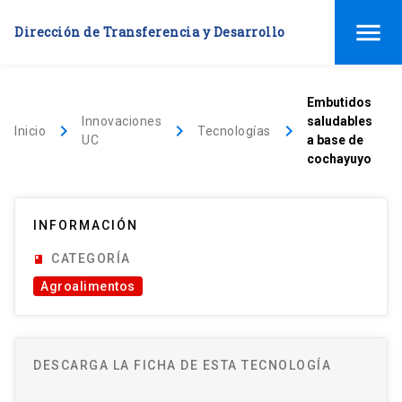
menu
Dirección de Transferencia y Desarrollo
Embutidos
Innovaciones
saludables
keyboard_arrow_right
keyboard_arrow_right
keyboard_arrow_right
Inicio
Tecnologías
UC
a base de
cochayuyo
INFORMACIÓN
CATEGORÍA
book
Agroalimentos
DESCARGA LA FICHA DE ESTA TECNOLOGÍA