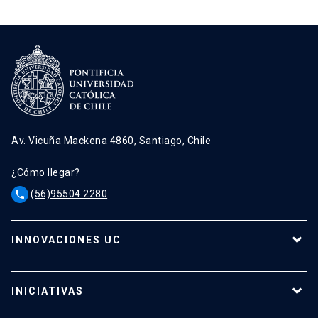
Av. Vicuña Mackena 4860, Santiago, Chile
¿Cómo llegar?
(56)95504 2280
phone
INNOVACIONES UC
Tecnologías
Oferta para empresas
INICIATIVAS
Tecnologías destacadas