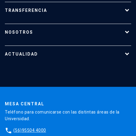
Calendario de Concursos
Apoyo a investigadores
TRANSFERENCIA
¿Cómo transferir?
¿Cómo proteger mi investigación?
NOSOTROS
Reportes y Reglamentos
Quiénes somos
Tecnologías destacadas
Nuestro equipo
ACTUALIDAD
Cursos y capacitaciones
Noticias
Agenda
En la prensa
Testimonios
MESA CENTRAL
Teléfono para comunicarse con las distintas áreas de la
Universidad.
phone
(56)95504 4000