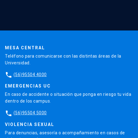
Cursos y capacitaciones
Noticias
Agenda
En la prensa
Testimonios
MESA CENTRAL
Teléfono para comunicarse con las distintas áreas de la
Universidad.
phone
(56)95504 4000
EMERGENCIAS UC
En caso de accidente o situación que ponga en riesgo tu vida
dentro de los campus.
phone
(56)95504 5000
VIOLENCIA SEXUAL
Para denuncias, asesoría o acompañamiento en casos de