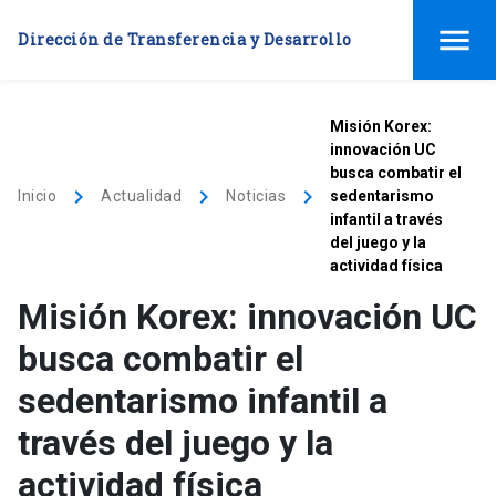
menu
Dirección de Transferencia y Desarrollo
Misión Korex:
innovación UC
busca combatir el
keyboard_arrow_right
keyboard_arrow_right
keyboard_arrow_right
Inicio
Actualidad
Noticias
sedentarismo
infantil a través
del juego y la
actividad física
Misión Korex: innovación UC
busca combatir el
sedentarismo infantil a
través del juego y la
actividad física