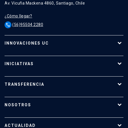
Av. Vicuña Mackena 4860, Santiago, Chile
¿Cómo llegar?
(56)95504 2280
phone
INNOVACIONES UC
Tecnologías
Oferta para empresas
INICIATIVAS
Tecnologías destacadas
Calendario de Concursos
Apoyo a investigadores
TRANSFERENCIA
¿Cómo transferir?
¿Cómo proteger mi investigación?
NOSOTROS
Reportes y Reglamentos
Quiénes somos
Tecnologías destacadas
Nuestro equipo
ACTUALIDAD