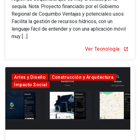
sequía. Nota: Proyecto financiado por el Gobierno
Regional de Coquimbo Ventajas y potenciales usos
Facilita la gestión de recursos hídricos, con un
lenguaje fácil de entender y con una aplicación móvil
muy […]
Ver Tecnología
open_in_new
Artes y Diseño
Construcción y Arquitectura
Impacto Social