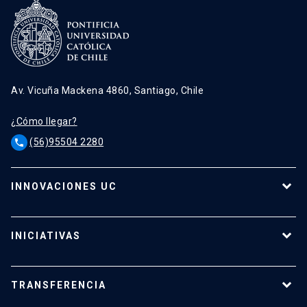
Av. Vicuña Mackena 4860, Santiago, Chile
¿Cómo llegar?
(56)95504 2280
phone
INNOVACIONES UC
Tecnologías
Oferta para empresas
INICIATIVAS
Tecnologías destacadas
Calendario de Concursos
Apoyo a investigadores
TRANSFERENCIA