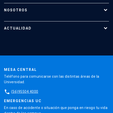
¿Cómo transferir?
¿Cómo proteger mi investigación?
NOSOTROS
Reportes y Reglamentos
Quiénes somos
Tecnologías destacadas
Nuestro equipo
ACTUALIDAD
Cursos y capacitaciones
Noticias
Agenda
En la prensa
Testimonios
MESA CENTRAL
Teléfono para comunicarse con las distintas áreas de la
Universidad.
phone
(56)95504 4000
EMERGENCIAS UC
En caso de accidente o situación que ponga en riesgo tu vida