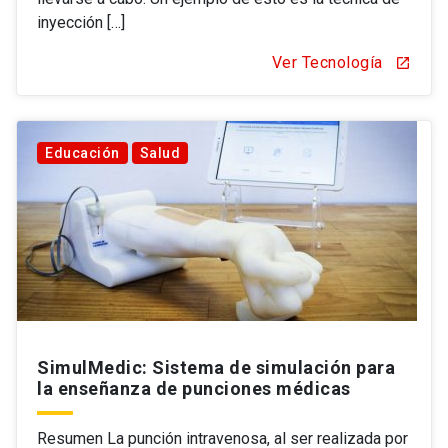
inyección […]
Ver Tecnología
open_in_new
Educación
Salud
SimulMedic: Sistema de simulación para
la enseñanza de punciones médicas
Resumen La punción intravenosa, al ser realizada por