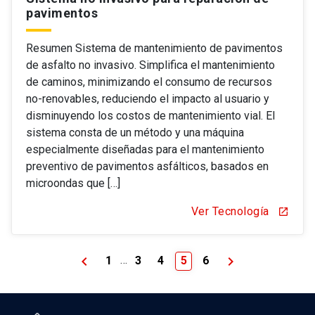
pavimentos
Resumen Sistema de mantenimiento de pavimentos
de asfalto no invasivo. Simplifica el mantenimiento
de caminos, minimizando el consumo de recursos
no-renovables, reduciendo el impacto al usuario y
disminuyendo los costos de mantenimiento vial. El
sistema consta de un método y una máquina
especialmente diseñadas para el mantenimiento
preventivo de pavimentos asfálticos, basados en
microondas que […]
Ver Tecnología
open_in_new
keyboard_arrow_left
keyboard_arrow_right
…
1
3
4
5
6