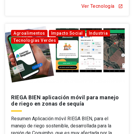
Ver Tecnología
open_in_new
Agroalimentos
Impacto Social
Industria
Tecnologías Verdes
RIEGA BIEN aplicación móvil para manejo
de riego en zonas de sequía
Resumen Aplicación móvil RIEGA BIEN, para el
manejo de riego sostenible, desarrollada para la
región de Coquimbo, que es muy afectada por la