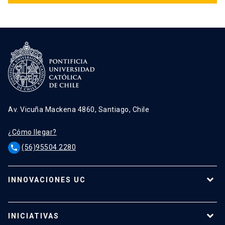
Av. Vicuña Mackena 4860, Santiago, Chile
¿Cómo llegar?
(56)95504 2280
phone
INNOVACIONES UC
Tecnologías
Oferta para empresas
INICIATIVAS