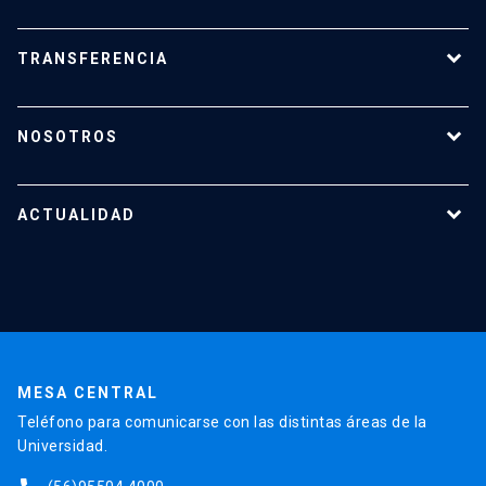
Tecnologías destacadas
Calendario de Concursos
Apoyo a investigadores
TRANSFERENCIA
¿Cómo transferir?
¿Cómo proteger mi investigación?
NOSOTROS
Reportes y Reglamentos
Quiénes somos
Tecnologías destacadas
Nuestro equipo
ACTUALIDAD
Cursos y capacitaciones
Noticias
Agenda
En la prensa
Testimonios
MESA CENTRAL
Teléfono para comunicarse con las distintas áreas de la
Universidad.