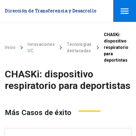
menu
Dirección de Transferencia y Desarrollo
CHASKi:
dispositivo
Innovaciones
Tecnologías
keyboard_arrow_right
keyboard_arrow_right
keyboard_arrow_right
Inicio
respiratorio
UC
destacadas
para
deportistas
CHASKi: dispositivo
respiratorio para deportistas
Más Casos de éxito