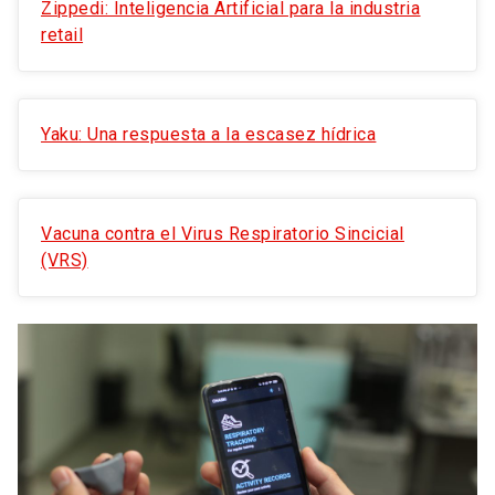
Zippedi: Inteligencia Artificial para la industria
retail
Yaku: Una respuesta a la escasez hídrica
Vacuna contra el Virus Respiratorio Sincicial
(VRS)