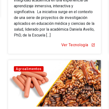
integridad académica en una experiencia de
aprendizaje inmersiva, interactiva y
significativa. La iniciativa surge en el contexto
de una serie de proyectos de investigación
aplicados en educación médica y ciencias de la
salud, liderado por la académica Daniela Avello,
PhD, de la Escuela […]
Ver Tecnología
open_in_new
Agroalimentos