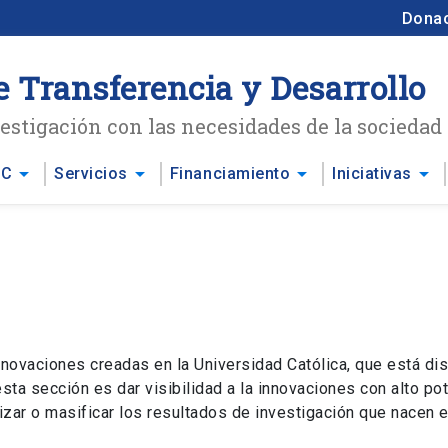
Dona
e Transferencia y Desarrollo
stigación con las necesidades de la sociedad
arrow_drop_down
arrow_drop_down
arrow_drop_down
arrow_drop_down
UC
Servicios
Financiamiento
Iniciativas
nnovaciones creadas en la Universidad Católica, que está di
esta sección es dar visibilidad a la innovaciones con alto pot
zar o masificar los resultados de investigación que nacen e