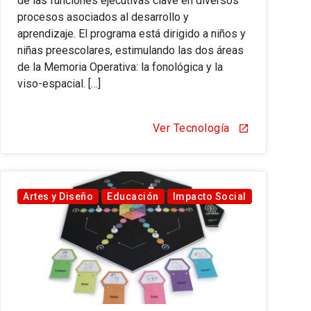
de las funciones ejecutivas clave en diversos
procesos asociados al desarrollo y
aprendizaje. El programa está dirigido a niños y
niñas preescolares, estimulando las dos áreas
de la Memoria Operativa: la fonológica y la
viso-espacial. […]
Ver Tecnología
open_in_new
Artes y Diseño
Educación
Impacto Social