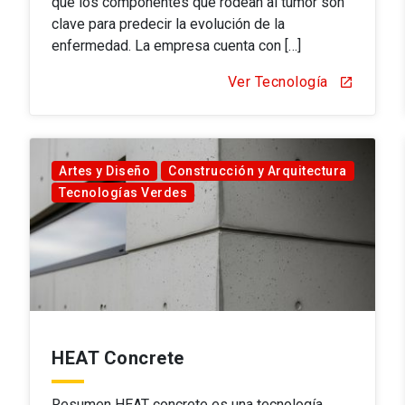
que los componentes que rodean al tumor son
clave para predecir la evolución de la
enfermedad. La empresa cuenta con […]
Ver Tecnología
open_in_new
Artes y Diseño
Construcción y Arquitectura
Tecnologías Verdes
HEAT Concrete
Resumen HEAT concrete es una tecnología