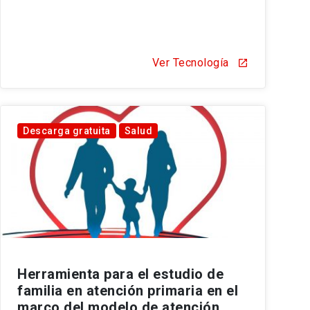
Ver Tecnología
open_in_new
Descarga gratuita
Salud
Herramienta para el estudio de
familia en atención primaria en el
marco del modelo de atención