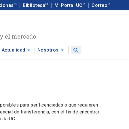
ciones
Biblioteca
Mi Portal UC
Correo
 y el mercado
arrow_drop_down
arrow_drop_down
search
Actualidad
Nosotros
sponibles para ser licenciadas o que requieren
encial de transferencia, con el fin de encontrar
n la UC.